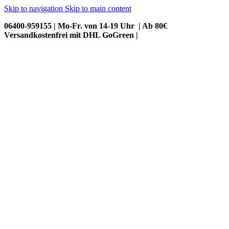
Skip to navigation
Skip to main content
06400-959155 | Mo-Fr. von 14-19 Uhr | Ab 80€
Versandkostenfrei mit DHL GoGreen |
HTUNG: Nächster Versandtermin ist der 12. AUGUST 2026 !!! Kein Käseversand im Somm
HTUNG: Nächster Versandtermin ist der 12. AUGUST 2026 !!! Kein Käseversand im Somm
HTUNG: Nächster Versandtermin ist der 12. AUGUST 2026 !!! Kein Käseversand im Somm